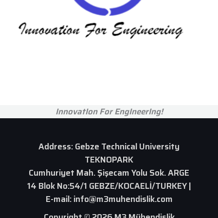
InnovatIon For EngIneerIng!
Address: Gebze Technical University
TEKNOPARK
Cumhuriyet Mah. Şişecam Yolu Sok. ARGE
14 Blok No:54/1 GEBZE/KOCAELİ/TURKEY |
E-mail:
info@m3muhendislik.com
Copyright © 2026 M3 Mühendislik