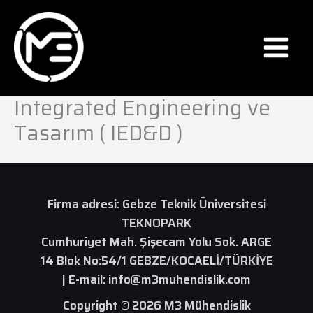
İçeriğe
atla
Integrated Engineering ve
Tasarım ( IED&D )
Firma adresi: Gebze Teknik Üniversitesi
TEKNOPARK
Cumhuriyet Mah. Şişecam Yolu Sok. ARGE
14 Blok No:54/1 GEBZE/KOCAELİ/TÜRKİYE
| E-mail:
info@m3muhendislik.com
Copyright © 2026 M3 Mühendislik